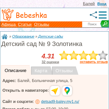
Балей
Вход
Bebeshka
Афиша
Статьи
Отзывы
»
Образование
»
Детские сады
Детский сад № 9 Золотинка
4.31
оставить отзыв
32 оценки
Описание
Карта
Отзывы
Адрес:
Балей
,
Больничная улица, 5
Открыть в навигаторе:
Сайт и соцсети:
detsad9-baley.my1.ru/