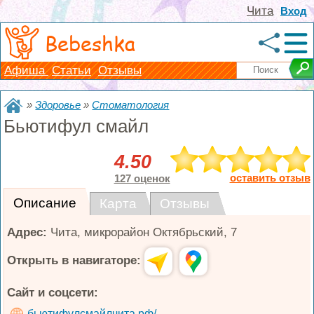
Чита
Вход
Bebeshka
Афиша
Статьи
Отзывы
»
Здоровье
»
Стоматология
Бьютифул смайл
4.50
оставить отзыв
127 оценок
Описание
Карта
Отзывы
Адрес:
Чита
,
микрорайон Октябрьский, 7
Открыть в навигаторе:
Сайт и соцсети:
бьютифулсмайлчита.рф/