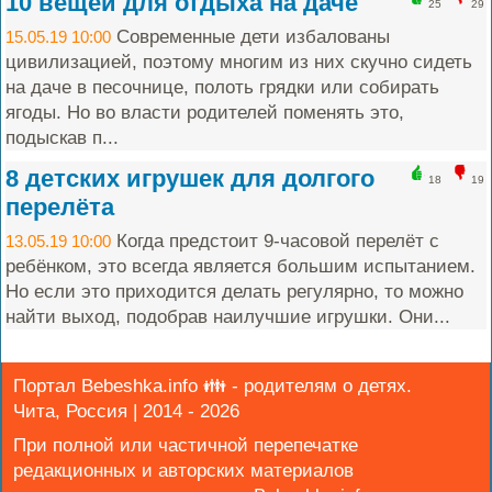
10 вещей для отдыха на даче
25
29
Современные дети избалованы
15.05.19 10:00
цивилизацией, поэтому многим из них скучно сидеть
на даче в песочнице, полоть грядки или собирать
ягоды. Но во власти родителей поменять это,
подыскав п...
8 детских игрушек для долгого
18
19
перелёта
Когда предстоит 9-часовой перелёт с
13.05.19 10:00
ребёнком, это всегда является большим испытанием.
Но если это приходится делать регулярно, то можно
найти выход, подобрав наилучшие игрушки. Они...
Портал Bebeshka.info 👪 - родителям о детях.
Чита, Россия | 2014 - 2026
При полной или частичной перепечатке
редакционных и авторских материалов