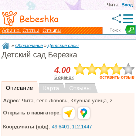
Чита
Вход
Bebeshka
Афиша
Статьи
Отзывы
»
Образование
»
Детские сады
Детский сад Березка
4.00
оставить отзыв
5 оценок
Описание
Карта
Отзывы
Адрес:
Чита
,
село Любовь, Клубная улица, 2
Открыть в навигаторе:
Координаты (ш/д):
49.6401, 112.1447