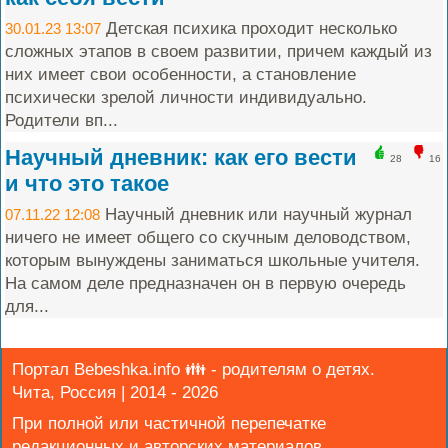
Детская психика проходит несколько
30.01.23 13:07
сложных этапов в своем развитии, причем каждый из
них имеет свои особенности, а становление
психически зрелой личности индивидуально.
Родители вп...
Научный дневник: как его вести
28
16
и что это такое
Научный дневник или научный журнал
07.11.22 12:08
ничего не имеет общего со скучным деловодством,
которым вынуждены заниматься школьные учителя.
На самом деле предназначен он в первую очередь
для...
Портал Bebeshka.info 👪 - родителям о детях.
Чита, Россия | 2014 - 2026
При полной или частичной перепечатке
редакционных и авторских материалов