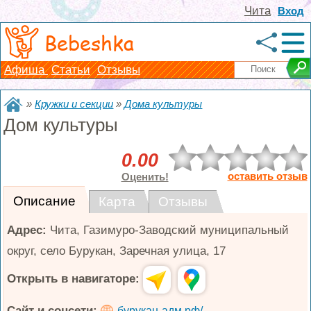
Чита
Вход
Bebeshka
Афиша
Статьи
Отзывы
»
Кружки и секции
»
Дома культуры
Дом культуры
0.00
оставить отзыв
Оценить!
Описание
Карта
Отзывы
Адрес:
Чита
,
Газимуро-Заводский муниципальный
округ, село Бурукан, Заречная улица, 17
Открыть в навигаторе:
Сайт и соцсети:
бурукан-адм.рф/