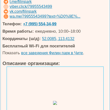
t.me/filinpark
viber.click/79955543499
vk.com/filinpark
wa.me/79955543499?text=%D0%9E%...
Телефон:
+7 (995) 554-34-99
Время работы:
ежедневно, 10:00–18:00
Координаты (ш/д):
52.0085, 113.4132
Бесплатный Wi-Fi для посетителей
Показать
.
все заведения Филин парк в Чите
Описание организации: