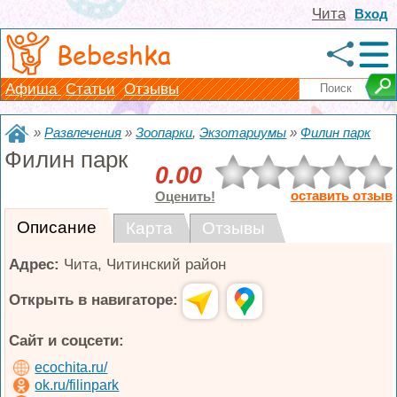
Чита
Вход
Bebeshka
Афиша
Статьи
Отзывы
»
Развлечения
»
Зоопарки
,
Экзотариумы
»
Филин парк
Филин парк
0.00
оставить отзыв
Оценить!
Описание
Карта
Отзывы
Адрес:
Чита
,
Читинский район
Открыть в навигаторе:
Сайт и соцсети:
ecochita.ru/
ok.ru/filinpark