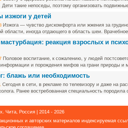
. Дети такие непоседы, поэтому организовать подвижные 
 изжоги у детей
Изжога — чувство дискомфорта или жжения за грудино
8
й области, иногда отдающего в область шеи. Врачебное 
 мастурбация: реакция взрослых и псих
Половое воспитание, к сожалению, у людей постсоветс
7
 информации и порождения мифов на грани природы и мор
г: блажь или необходимость
Сегодня в сети, в рекламе по телевизору и даже на ра
1
холога. Ранее востребованная специальность породила с
. Чита, Россия | 2014 - 2026
дакционных и авторских материалов индексируемая ссы