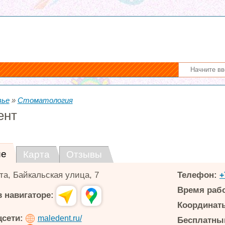
вье
»
Стоматология
ент
ие
Карта
Отзывы
та
,
Байкальская улица, 7
Телефон:
+
Время раб
 навигаторе:
Координаты
цсети:
maledent.ru/
Бесплатный