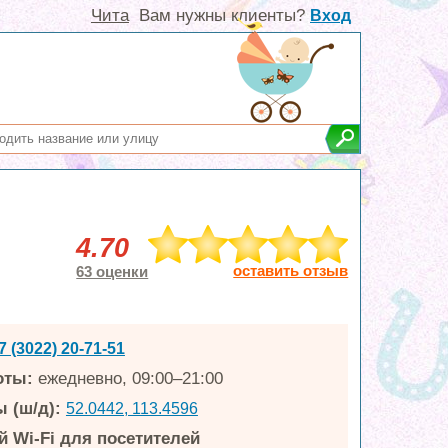
Чита
Вам нужны клиенты?
Вход
4.70
оставить отзыв
63 оценки
7 (3022) 20-71-51
оты:
ежедневно, 09:00–21:00
 (ш/д):
52.0442, 113.4596
 Wi-Fi для посетителей