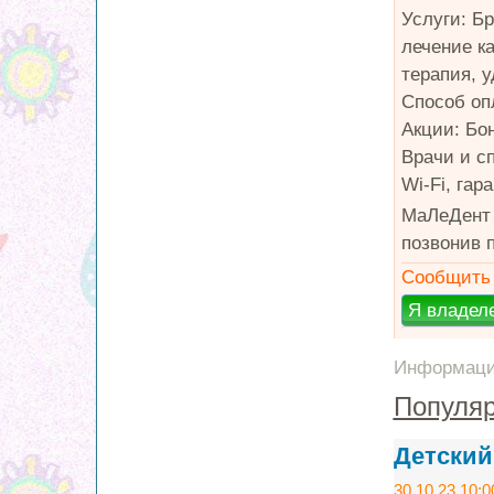
Услуги: Бр
лечение к
терапия, 
Способ оп
Акции: Бо
Врачи и сп
Wi-Fi, га
МаЛеДент 
позвонив п
Сообщить 
Информация
Популяр
Детский
30.10.23 10:0