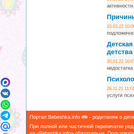
активности
Причины
15.03.22 10:0
подложечно
Детская
детства
20.01.22 10:0
недостатка
Психоло
26.11.21 11:0
услуги пси
Портал Bebeshka.info 👪 - родителям о детях
При полной или частичной перепечатке ре
на «Bebeshka.info» обязательна.