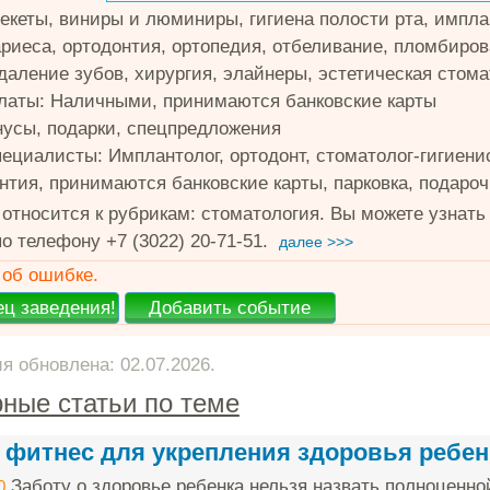
екеты, виниры и люминиры, гигиена полости рта, имплан
ариеса, ортодонтия, ортопедия, отбеливание, пломбиров
удаление зубов, хирургия, элайнеры, эстетическая стом
латы: Наличными, принимаются банковские карты
нусы, подарки, спецпредложения
ециалисты: Имплантолог, ортодонт, стоматолог-гигиенис
рантия, принимаются банковские карты, парковка, подар
относится к рубрикам: стоматология. Вы можете узна
о телефону +7 (3022) 20-71-51.
далее >>>
об ошибке.
 обновлена: 02.07.2026.
ные статьи по теме
 фитнес для укрепления здоровья ребен
Заботу о здоровье ребенка нельзя назвать полноценно
0