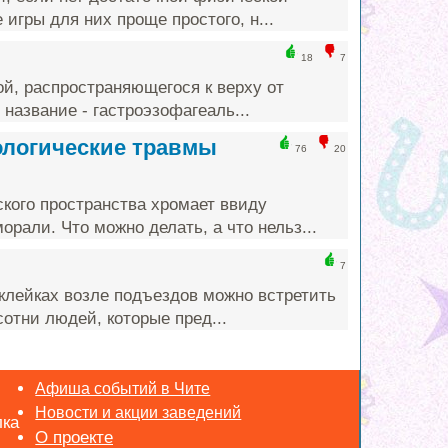
игры для них проще простого, н...
18
7
й, распространяющегося к верху от
название - гастроэзофагеаль...
ологические травмы
76
20
кого пространства хромает ввиду
али. Что можно делать, а что нельз...
7
склейках возле подъездов можно встретить
отни людей, которые пред...
Афиша событий в Чите
Новости и акции заведений
лка