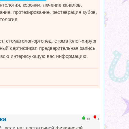
тология, коронки, лечение каналов,
ание, протезирование, реставрация зубов,
атология
т, стоматолог-ортопед, стоматолог-хирург
очный сертификат, предварительная запись
ть всю интересующую вас информацию,
ка
28
8
й, если нет достаточной физической