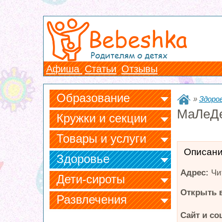
Bebeshka
Родителям о детях
Афиша
Статьи
Отзывы
Образование
»
Здоро
МаЛеД
Кружки и секции
Товары и услуги
Описан
Здоровье
Адрес:
Чи
Дети-сироты
Открыть в
Развлечения
Сайт и со