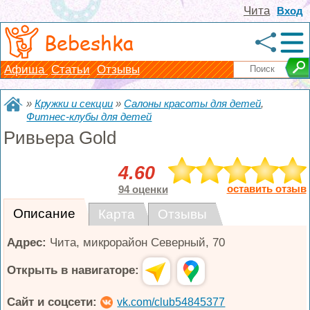
Чита
Вход
Bebeshka
Афиша
Статьи
Отзывы
»
Кружки и секции
»
Салоны красоты для детей
,
Фитнес-клубы для детей
Ривьера Gold
4.60
оставить отзыв
94 оценки
Описание
Карта
Отзывы
Адрес:
Чита
,
микрорайон Северный, 70
Открыть в навигаторе:
Сайт и соцсети:
vk.com/club54845377