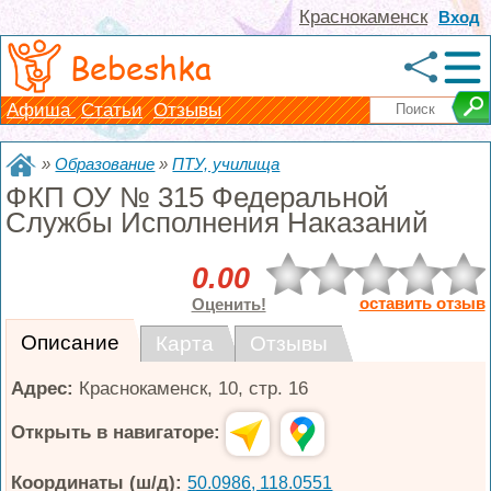
Краснокаменск
Вход
Bebeshka
Афиша
Статьи
Отзывы
»
Образование
»
ПТУ, училища
ФКП ОУ № 315 Федеральной
Службы Исполнения Наказаний
0.00
оставить отзыв
Оценить!
Описание
Карта
Отзывы
Адрес:
Краснокаменск
,
10, стр. 16
Открыть в навигаторе:
Координаты (ш/д):
50.0986, 118.0551